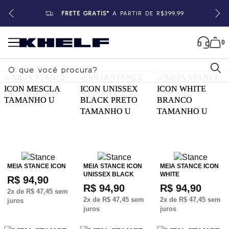
FRETE GRÁTIS*
A PARTIR DE R$399,99
0
B
u
s
c
a
r
MEIA STANCE ICON
MEIA STANCE ICON
MEIA STANCE ICON
UNISSEX BLACK
WHITE
R$ 94,90
R$ 94,90
R$ 94,90
2
x de
R$ 47,45
sem
2
x de
R$ 47,45
sem
2
x de
R$ 47,45
sem
juros
juros
juros