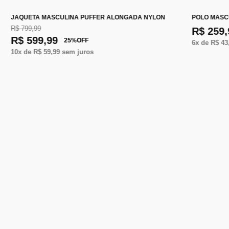
JAQUETA MASCULINA PUFFER ALONGADA NYLON
POLO MASC
R$ 799,99
R$ 259,
R$ 599,99
25
%
OFF
6
x de
R$ 43
10
x de
R$ 59,99
sem juros