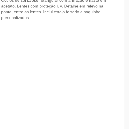
Óculos de sol Evoke retangular com armação e haste em
acetato. Lentes com proteção UV. Detalhe em relevo na
ponte, entre as lentes. Inclui estojo forrado e saquinho
personalizados.