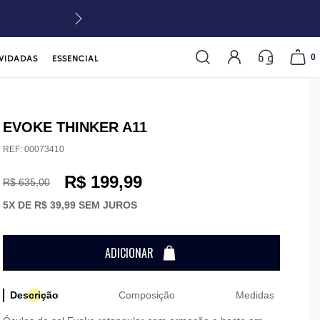
0
VIDADAS
ESSENCIAL
EVOKE THINKER A11
REF:
00073410
R$ 199,99
R$ 635,00
5
X DE
R$ 39,99
SEM JUROS
ADICIONAR
Descrição
Composição
Medidas