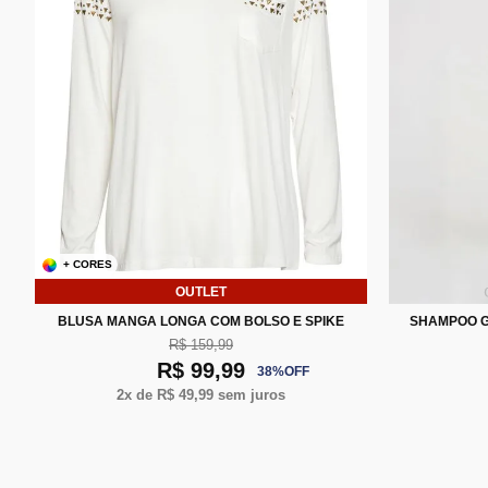
+ CORES
OUTLET
P
M
G
BLUSA MANGA LONGA COM BOLSO E SPIKE
SHAMPOO G
R$ 159,99
R$ 99,99
38
%
OFF
2
x de
R$ 49,99
sem juros