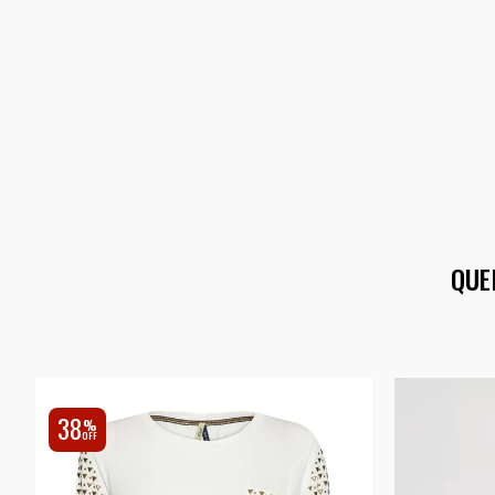
QUE
38
%
OFF