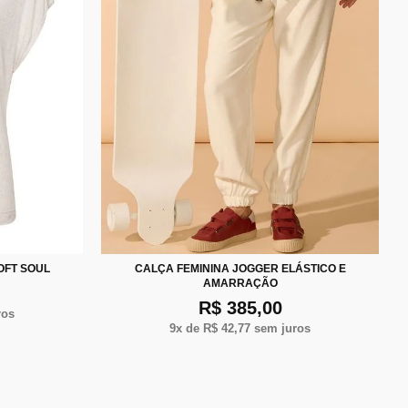
P
M
G
XG
OFT SOUL
CALÇA FEMININA JOGGER ELÁSTICO E
AMARRAÇÃO
R$ 385,00
ros
9
x de
R$ 42,77
sem juros