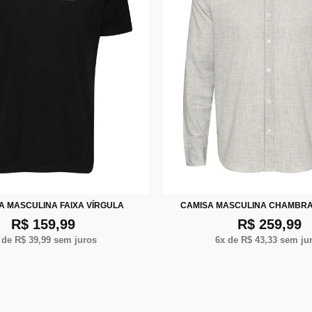
M
G
XG
XXG
P
M
G
XG
X
A MASCULINA FAIXA VÍRGULA
CAMISA MASCULINA CHAMBRA
R$ 159,99
R$ 259,99
 de
R$ 39,99
sem juros
6
x de
R$ 43,33
sem ju