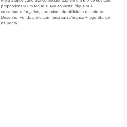
Meia Stance cano alto confeccionada em um mix de fios que
proporcionam um toque suave ao vestir. Biqueira e
calcanhar reforçados, garantindo durabilidade e conforto.
Desenho: Fundo preto com faixa cinza/branca + logo Stance
na ponta.