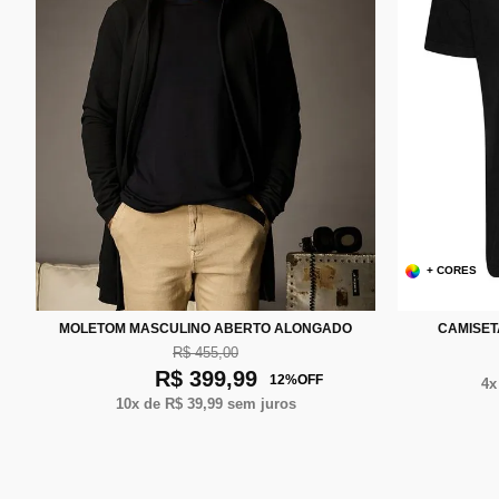
+ CORES
P
P
M
G
XG
XXG
MOLETOM MASCULINO ABERTO ALONGADO
CAMISET
R$ 455,00
R$ 399,99
12
%
OFF
4
x
10
x de
R$ 39,99
sem juros