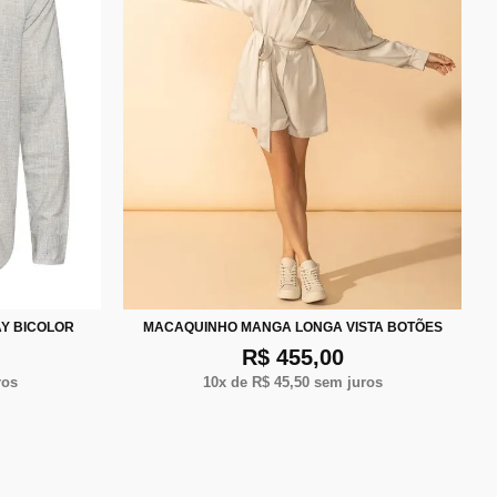
XG
P
M
G
Y BICOLOR
MACAQUINHO MANGA LONGA VISTA BOTÕES
R$ 455,00
ros
10
x de
R$ 45,50
sem juros