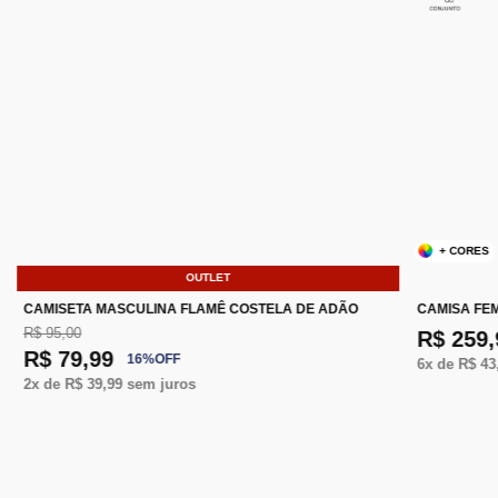
+ CORES
OUTLET
CAMISETA MASCULINA FLAMÊ COSTELA DE ADÃO
CAMISA FE
R$ 95,00
R$ 259,
R$ 79,99
16
%
OFF
6
x de
R$ 43
2
x de
R$ 39,99
sem juros