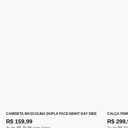
CAMISETA MASCULINA DUPLA FACE NIGHT DAY SIDE
CALÇA FEM
R$ 159,99
R$ 299,
4
x de
R$ 39,99
sem juros
7
x de
R$ 42