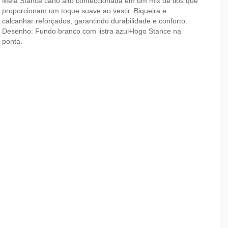
Meia Stance cano alto confeccionada em um mix de fios que
proporcionam um toque suave ao vestir. Biqueira e
calcanhar reforçados, garantindo durabilidade e conforto.
Desenho: Fundo branco com listra azul+logo Stance na
ponta.