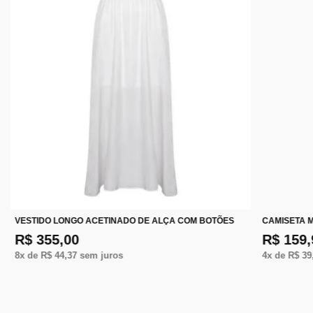
VESTIDO LONGO ACETINADO DE ALÇA COM BOTÕES
CAMISETA 
R$ 355,00
R$ 159,
8
x de
R$ 44,37
sem juros
4
x de
R$ 39