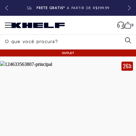
FRETE GRÁTIS*
A PARTIR DE R$399,99
0
B
u
OUTLET
s
c
26
%
OFF
a
Home
|
Masculino
|
Camisetas
r