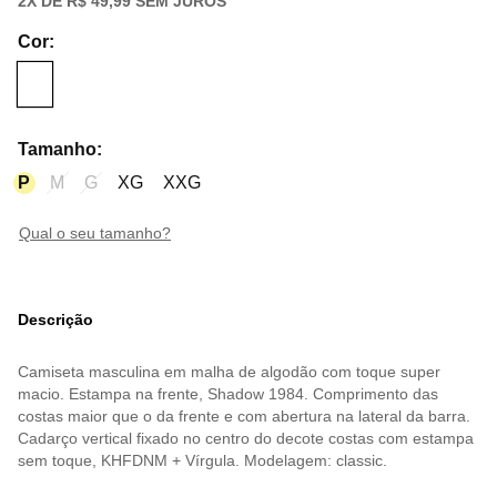
2
X DE
R$ 49,99
SEM JUROS
Cor
:
Tamanho
:
P
M
G
XG
XXG
qual o seu tamanho?
Descrição
Camiseta masculina em malha de algodão com toque super
macio. Estampa na frente, Shadow 1984. Comprimento das
costas maior que o da frente e com abertura na lateral da barra.
Cadarço vertical fixado no centro do decote costas com estampa
sem toque, KHFDNM + Vírgula. Modelagem: classic.