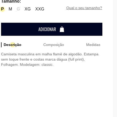
Tamanho
:
qual o seu tamanho?
P
M
G
XG
XXG
ADICIONAR
Descrição
Composição
Medidas
Camiseta masculina em malha flamê de algodão. Estampa
sem toque frente e costas marca dágua (full print),
Folhagem. Modelagem: classic.