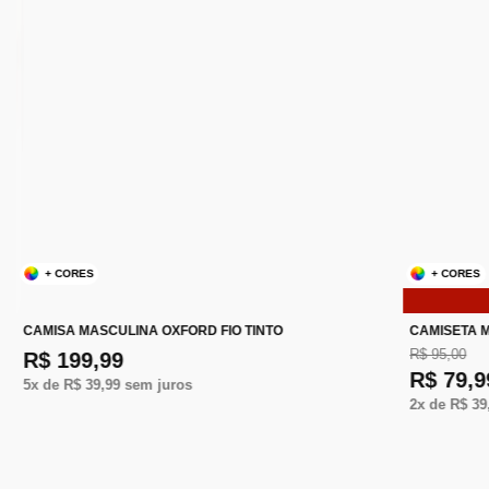
+ CORES
+ CORES
CAMISA MASCULINA OXFORD FIO TINTO
CAMISETA M
R$ 95,00
R$ 199,99
R$ 79,9
5
x de
R$ 39,99
sem juros
2
x de
R$ 39