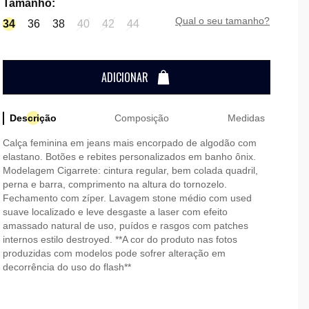
Tamanho
:
qual o seu tamanho?
34
36
38
40
42
44
ADICIONAR
Descrição
Composição
Medidas
Calça feminina em jeans mais encorpado de algodão com
elastano. Botões e rebites personalizados em banho ônix.
Modelagem Cigarrete: cintura regular, bem colada quadril,
perna e barra, comprimento na altura do tornozelo.
Fechamento com zíper. Lavagem stone médio com used
suave localizado e leve desgaste a laser com efeito
amassado natural de uso, puídos e rasgos com patches
internos estilo destroyed. **A cor do produto nas fotos
produzidas com modelos pode sofrer alteração em
decorrência do uso do flash**