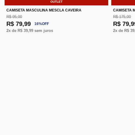
OUTLET
CAMISETA MASCULINA MESCLA CAVEIRA
CAMISETA 
R$ 95,00
R$ 175,00
R$ 79,99
R$ 79,9
16
%
OFF
2
x de
R$ 39,99
sem juros
2
x de
R$ 39