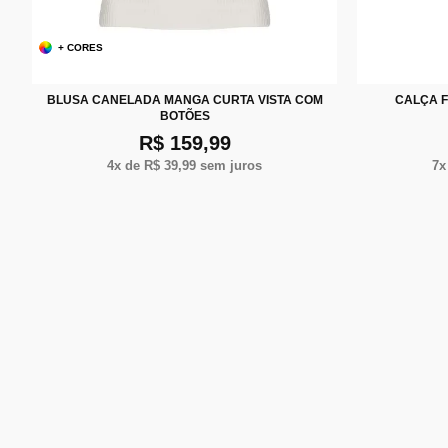
+ CORES
P
M
G
XG
D
BLUSA CANELADA MANGA CURTA VISTA COM
CALÇA F
BOTÕES
R$ 159,99
4
x de
R$ 39,99
sem juros
7
x