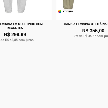
+ CORES
P
M
G
XP
P
M
G
EMININA EM MOLETINHO COM
CAMISA FEMININA UTILITÁRIA
RECORTES
R$ 355,00
R$ 299,99
8
x de
R$ 44,37
sem ju
 de
R$ 42,85
sem juros