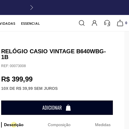
0
VIDADAS
ESSENCIAL
RELÓGIO CASIO VINTAGE B640WBG-
1B
REF:
00073008
R$ 399,99
10
X DE
R$ 39,99
SEM JUROS
ADICIONAR
Descrição
Composição
Medidas