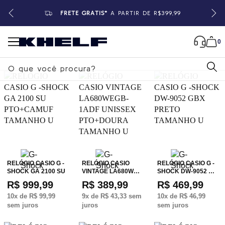
FRETE GRÁTIS*
A PARTIR DE R$399,99
0
B
u
s
c
a
r
RELÓGIO CASIO G -
RELÓGIO CASIO
RELÓGIO CASIO G -
SHOCK GA 2100 SU
VINTAGE LA680W…
SHOCK DW-9052 …
R$ 999,99
R$ 389,99
R$ 469,99
10
x de
R$ 99,99
9
x de
R$ 43,33
sem
10
x de
R$ 46,99
sem juros
juros
sem juros