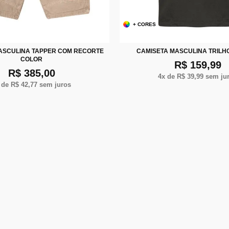
+ CORES
P
M
G
XG
X
42
44
46
48
SCULINA TAPPER COM RECORTE
CAMISETA MASCULINA TRILH
COLOR
R$ 159,99
R$ 385,00
4
x de
R$ 39,99
sem ju
 de
R$ 42,77
sem juros