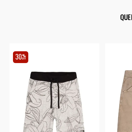
QUE
30
%
OFF