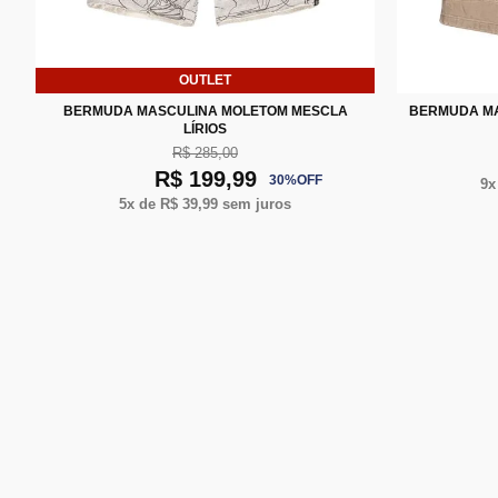
40
OUTLET
P
M
G
XG
XXG
BERMUDA MASCULINA MOLETOM MESCLA
BERMUDA MA
LÍRIOS
R$ 285,00
R$ 199,99
30
%
OFF
9
x
5
x de
R$ 39,99
sem juros