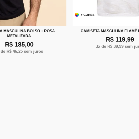
+ CORES
P
M
G
XG
X
M
G
XG
XXG
A MASCULINA BOLSO + ROSA
CAMISETA MASCULINA FLAMÊ
METALIZADA
R$ 119,99
R$ 185,00
3
x de
R$ 39,99
sem ju
 de
R$ 46,25
sem juros