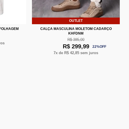
XG
OUTLET
P
M
G
XG
XXG
 FOLHAGEM
CALÇA MASCULINA MOLETOM CADARÇO
KHFDNM
R$ 385,00
ros
R$ 299,99
22
%
OFF
7
x de
R$ 42,85
sem juros