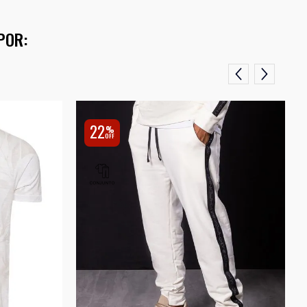
POR:
22
%
OFF