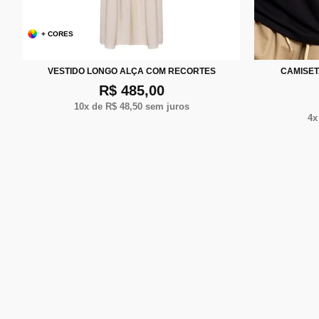
+ CORES
P
M
P
VESTIDO LONGO ALÇA COM RECORTES
CAMISET
R$ 485,00
10
x de
R$ 48,50
sem juros
4
x