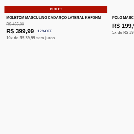
OUTLET
MOLETOM MASCULINO CADARÇO LATERAL KHFDNM
POLO MASC
R$ 455,00
R$ 199,
R$ 399,99
12
%
OFF
5
x de
R$ 39
10
x de
R$ 39,99
sem juros