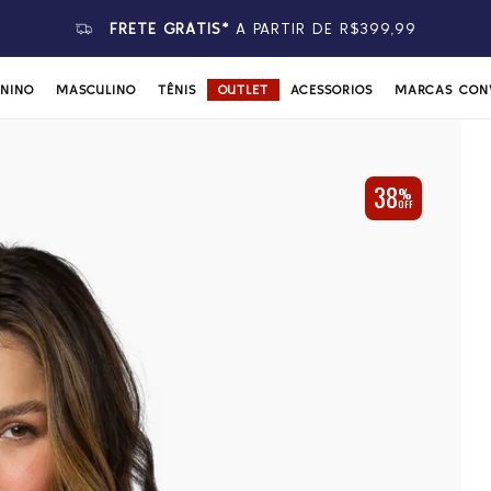
FRETE GRÁTIS*
A PARTIR DE R$399,99
ININO
MASCULINO
TÊNIS
OUTLET
ACESSÓRIOS
MARCAS CON
38
%
OFF