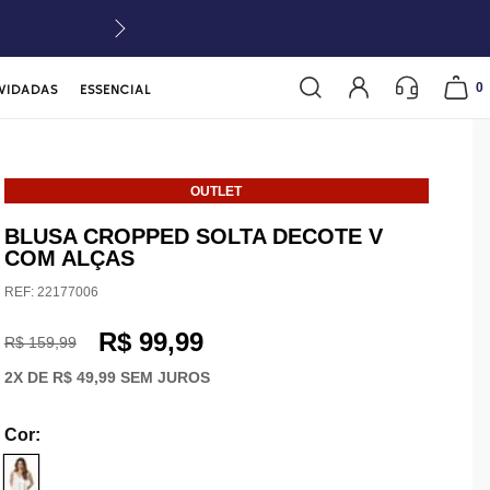
0
VIDADAS
ESSENCIAL
OUTLET
BLUSA CROPPED SOLTA DECOTE V
COM ALÇAS
REF:
22177006
R$ 99,99
R$ 159,99
2
X DE
R$ 49,99
SEM JUROS
Cor
: