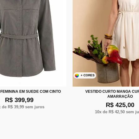
+ CORES
P
M
G
P
M
G
FEMININA EM SUEDE COM CINTO
VESTIDO CURTO MANGA CU
AMARRAÇÃO
R$ 399,99
R$ 425,00
x de
R$ 39,99
sem juros
10
x de
R$ 42,50
sem ju