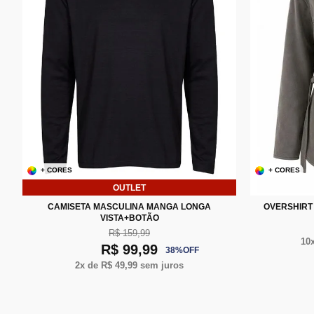
+ CORES
+ CORES
OUTLET
P
M
G
XG
XXG
CAMISETA MASCULINA MANGA LONGA
OVERSHIRT 
VISTA+BOTÃO
R$ 159,99
10
R$ 99,99
38
%
OFF
2
x de
R$ 49,99
sem juros