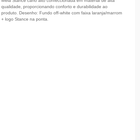
Meia Stance cano alto confeccionada em material de alta
qualidade, proporcionando conforto e durabilidade ao
produto. Desenho: Fundo off-white com faixa laranja/marrom
+ logo Stance na ponta.