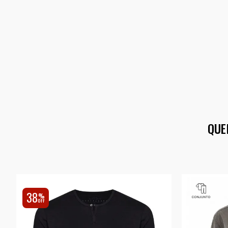
QUE
38
%
OFF