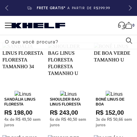
FRETE GRÁTIS*
A PARTIR DE R$399,99
0
B
u
s
c
a
r
SANDÁLIA LINUS
SHOULDER BAG
BONÉ LINUS DE
FLORESTA
LINUS FLORESTA
BOA
R$ 198,00
R$ 243,00
R$ 152,00
4
x de
R$ 49,50
sem
6
x de
R$ 40,50
sem
3
x de
R$ 50,66
sem
juros
juros
juros