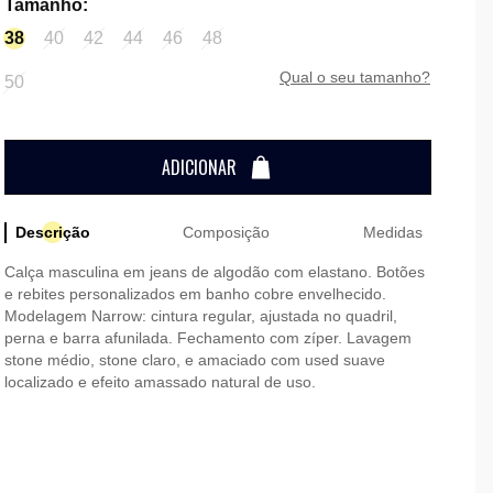
Tamanho
:
38
40
42
44
46
48
qual o seu tamanho?
50
ADICIONAR
Descrição
Composição
Medidas
Calça masculina em jeans de algodão com elastano. Botões
e rebites personalizados em banho cobre envelhecido.
Modelagem Narrow: cintura regular, ajustada no quadril,
perna e barra afunilada. Fechamento com zíper. Lavagem
stone médio, stone claro, e amaciado com used suave
localizado e efeito amassado natural de uso.