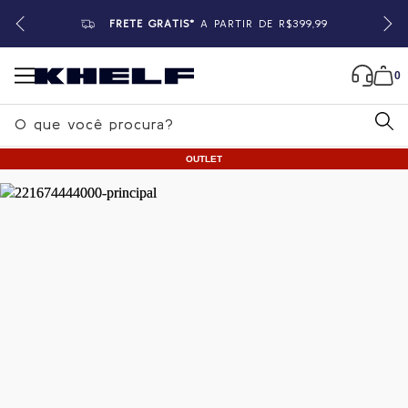
FRETE GRÁTIS*
A PARTIR DE R$399,99
0
B
u
OUTLET
s
c
a
Home
|
Feminino
|
Blusas
r