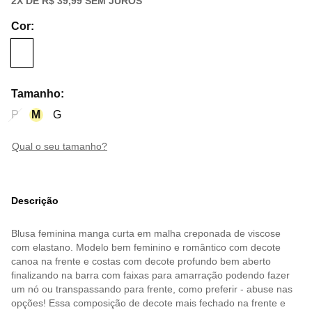
2
X DE
R$ 39,99
SEM JUROS
Cor
:
Tamanho
:
P
M
G
qual o seu tamanho?
Descrição
Blusa feminina manga curta em malha creponada de viscose
com elastano. Modelo bem feminino e romântico com decote
canoa na frente e costas com decote profundo bem aberto
finalizando na barra com faixas para amarração podendo fazer
um nó ou transpassando para frente, como preferir - abuse nas
opções! Essa composição de decote mais fechado na frente e