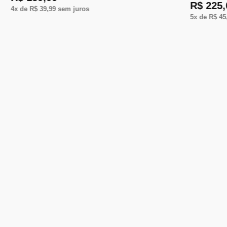
R$ 225,
4
x de
R$ 39,99
sem juros
5
x de
R$ 45