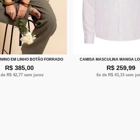
P
M
G
P
M
G
XG
X
ININO EM LINHO BOTÃO FORRADO
CAMISA MASCULINA MANGA L
R$ 385,00
R$ 259,99
 de
R$ 42,77
sem juros
6
x de
R$ 43,33
sem ju