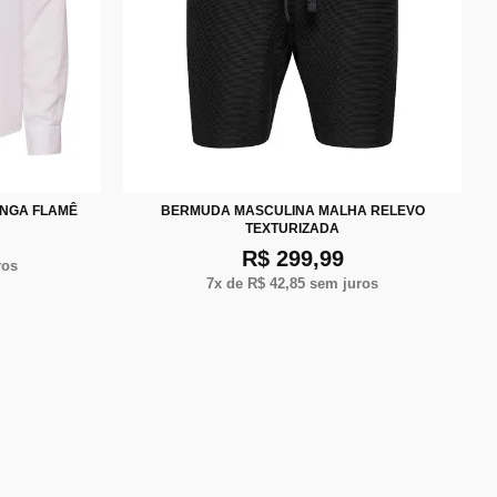
XG
P
M
G
XG
XXG
ONGA FLAMÊ
BERMUDA MASCULINA MALHA RELEVO
TEXTURIZADA
R$ 299,99
ros
7
x de
R$ 42,85
sem juros