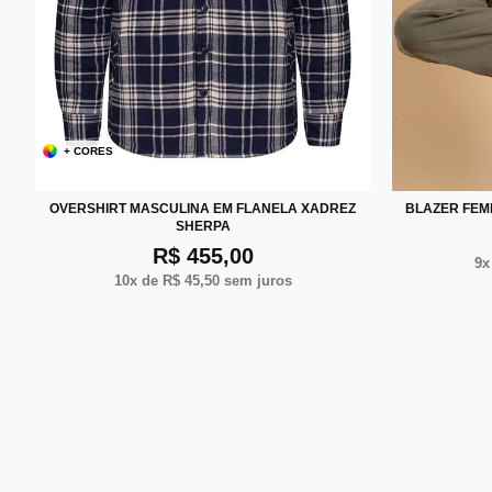
+ CORES
P
M
G
XG
OVERSHIRT MASCULINA EM FLANELA XADREZ
BLAZER FEM
SHERPA
R$ 455,00
9
x
10
x de
R$ 45,50
sem juros