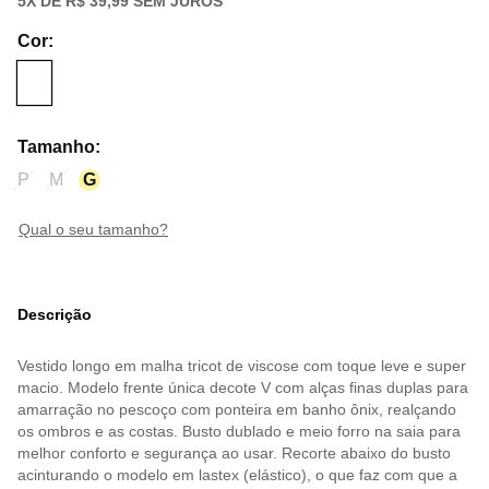
5
X DE
R$ 39,99
SEM JUROS
Cor
:
Tamanho
:
P
M
G
qual o seu tamanho?
Descrição
Vestido longo em malha tricot de viscose com toque leve e super
macio. Modelo frente única decote V com alças finas duplas para
amarração no pescoço com ponteira em banho ônix, realçando
os ombros e as costas. Busto dublado e meio forro na saia para
melhor conforto e segurança ao usar. Recorte abaixo do busto
acinturando o modelo em lastex (elástico), o que faz com que a