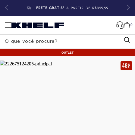
FRETE GRÁTIS*
A PARTIR DE R$399,99
0
B
u
OUTLET
s
c
48
%
OFF
a
Home
|
Feminino
|
Vestidos
r