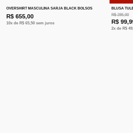
OVERSHIRT MASCULINA SARJA BLACK BOLSOS
BLUSA TUL
R$ 285,00
R$ 655,00
R$ 99,9
10
x de
R$ 65,50
sem juros
2
x de
R$ 49