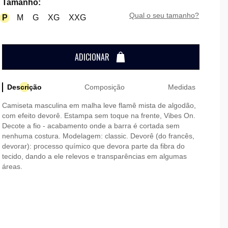
Tamanho
:
qual o seu tamanho?
P
M
G
XG
XXG
ADICIONAR
Descrição
Composição
Medidas
Camiseta masculina em malha leve flamê mista de algodão,
com efeito devorê. Estampa sem toque na frente, Vibes On.
Decote a fio - acabamento onde a barra é cortada sem
nenhuma costura. Modelagem: classic. Devorê (do francês,
devorar): processo químico que devora parte da fibra do
tecido, dando a ele relevos e transparências em algumas
áreas.