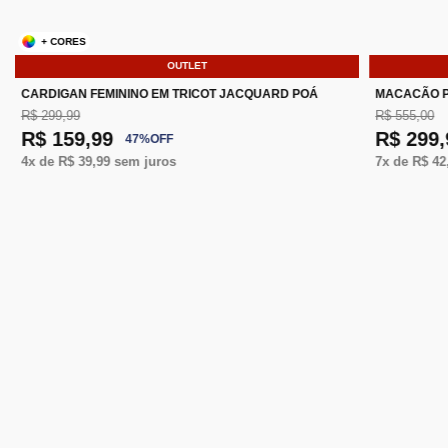
+ CORES
OUTLET
CARDIGAN FEMININO EM TRICOT JACQUARD POÁ
MACACÃO P
R$ 299,99
R$ 555,00
R$ 159,99
R$ 299,
47
%
OFF
4
x de
R$ 39,99
sem juros
7
x de
R$ 42