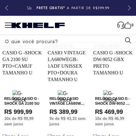
FRETE GRÁTIS*
A PARTIR DE R$399,99
0
B
u
s
c
a
r
RELÓGIO CASIO G -
RELÓGIO CASIO
RELÓGIO CASIO G -
SHOCK GA 2100 SU
VINTAGE LA680W…
SHOCK DW-9052 …
R$ 999,99
R$ 389,99
R$ 469,99
10
x de
R$ 99,99
9
x de
R$ 43,33
sem
10
x de
R$ 46,99
sem juros
juros
sem juros