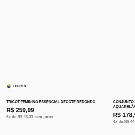
+ CORES
TRICOT FEMININO ESSENCIAL DECOTE REDONDO
CONJUNTO 
AQUARELÁV
R$ 259,99
R$ 178,
6
x de
R$ 43,33
sem juros
4
x de
R$ 44