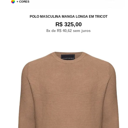
+ CORES
P
M
G
XG
POLO MASCULINA MANGA LONGA EM TRICOT
R$ 325,00
8
x de
R$ 40,62
sem juros