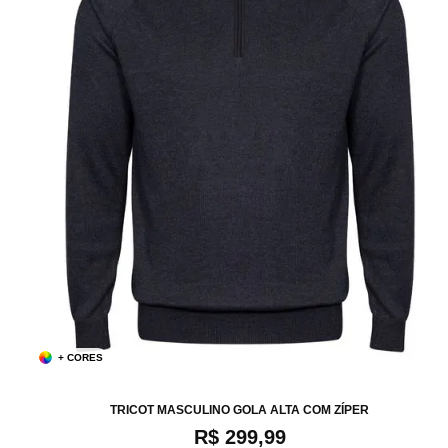
+ CORES
P
M
G
XG
TRICOT MASCULINO GOLA ALTA COM ZÍPER
R$ 299,99