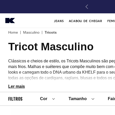
JEANS
ACABOU DE CHEGAR
FEM
|
|
Home
Masculino
Tricots
Tricot Masculino
Clássicos e cheios de estilo, os Tricots Masculinos são pe
mais frios. Malhas e suéteres que
compõe muito bem com 
looks
e carregam todo o DNA urbano da KHELF para o seu 
todas as opções de cardigans, raglans, blusas e todos os 
tricots masculinos e crie novos visuais com muita personal
Ler mais
FILTROS
Cor
Tamanho
Fai