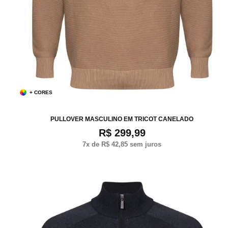
+ CORES
P
M
G
XG
PULLOVER MASCULINO EM TRICOT CANELADO
R$ 299,99
7
x de
R$ 42,85
sem juros