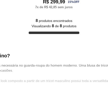
R$ 299,99
15
%
OFF
7
x de
R$ 42,85
sem juros
8
produtos encontrados
8
8
Visualizando
de
produtos
ino?
 necessária no guarda-roupa do homem moderno. Uma blusa de tricot
ocasiões.
ook composto a partir de um tricot masculino possui toda a versatilid
riedade de tricots, com cores, modelos e designs que irão te impress