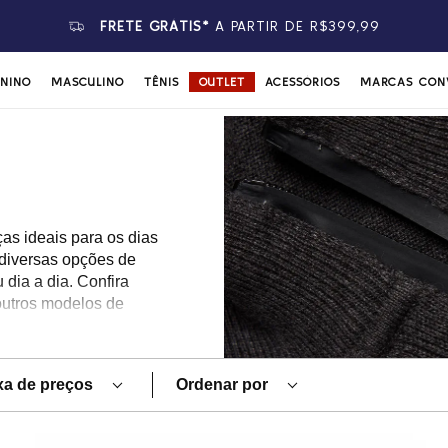
FRETE GRÁTIS*
A PARTIR DE R$399,99
ININO
MASCULINO
TÊNIS
OUTLET
ACESSÓRIOS
MARCAS CON
ças ideais para os dias
diversas opções de
dia a dia. Confira
outros modelos de
idade e conforto.
xa de preços
Ordenar por