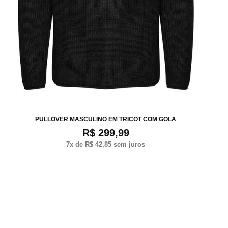
P
M
G
XG
XXG
PULLOVER MASCULINO EM TRICOT COM GOLA
R$ 299,99
7
x de
R$ 42,85
sem juros