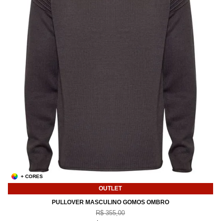
+ CORES
OUTLET
P
M
G
XG
XXG
PULLOVER MASCULINO GOMOS OMBRO
R$ 355,00