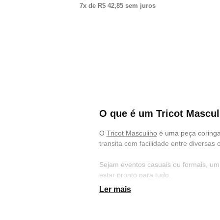
7
x de
R$ 42,85
sem juros
O que é um Tricot Mascul
O
Tricot Masculino
é uma peça coringa
transita com facilidade entre diversas 
Sejam eventos casuais ou formais, um l
estar pronto para tudo.
Ler mais
Na
KHELF
você encontra uma grande va
Cardigan Masculino