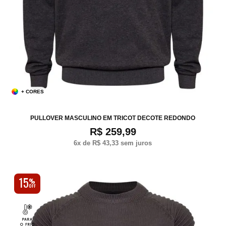
+ CORES
P
M
G
XG
XXG
PULLOVER MASCULINO EM TRICOT DECOTE REDONDO
R$ 259,99
6
x de
R$ 43,33
sem juros
15
%
OFF