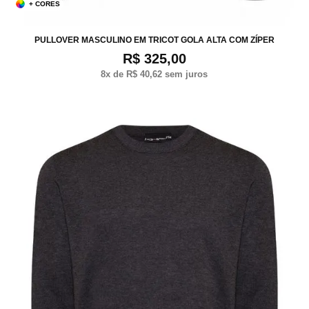
+ CORES
P
M
G
XG
PULLOVER MASCULINO EM TRICOT GOLA ALTA COM ZÍPER
R$ 325,00
8
x de
R$ 40,62
sem juros