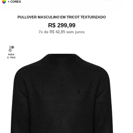
+ CORES
P
M
G
XG
PULLOVER MASCULINO EM TRICOT TEXTURIZADO
R$ 299,99
7
x de
R$ 42,85
sem juros