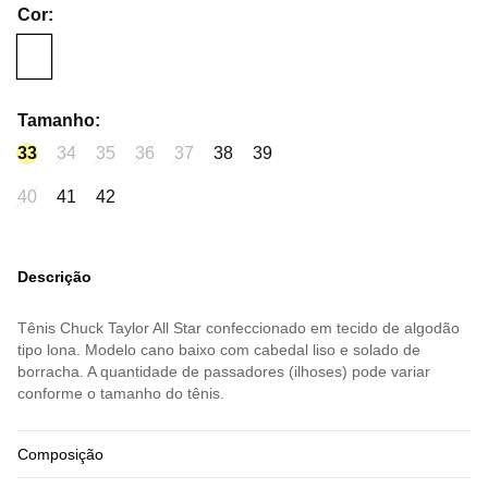
Cor
:
Tamanho
:
33
34
35
36
37
38
39
40
41
42
Descrição
Tênis Chuck Taylor All Star confeccionado em tecido de algodão
tipo lona. Modelo cano baixo com cabedal liso e solado de
borracha. A quantidade de passadores (ilhoses) pode variar
conforme o tamanho do tênis.
Composição