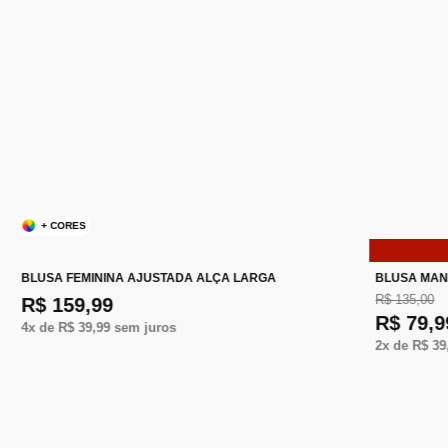
+ CORES
BLUSA FEMININA AJUSTADA ALÇA LARGA
BLUSA MAN
R$ 135,00
R$ 159,99
R$ 79,9
4
x de
R$ 39,99
sem juros
2
x de
R$ 39