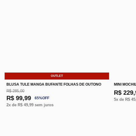
OUTLET
BLUSA TULE MANGA BUFANTE FOLHAS DE OUTONO
MINI MOCHI
R$ 285,00
R$ 229,
R$ 99,99
65
%
OFF
5
x de
R$ 45
2
x de
R$ 49,99
sem juros