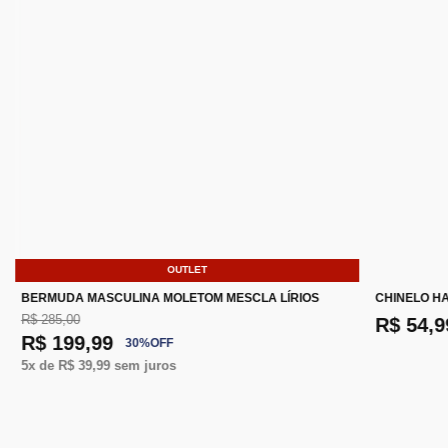
OUTLET
BERMUDA MASCULINA MOLETOM MESCLA LÍRIOS
CHINELO H
R$ 285,00
R$ 54,9
R$ 199,99
30
%
OFF
5
x de
R$ 39,99
sem juros