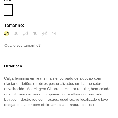
Tamanho
:
34
36
38
40
42
44
qual o seu tamanho?
Descrição
Calça feminina em jeans mais encorpado de algodão com
elastano. Botões e rebites personalizados em banho cobre
envelhecido. Modelagem Cigarrete: cintura regular, bem colada
quadril, perna e barra, comprimento na altura do tornozelo.
Lavagem destroyed com rasgos, used suave localizado e leve
desgaste a laser com efeito amassado natural de uso.