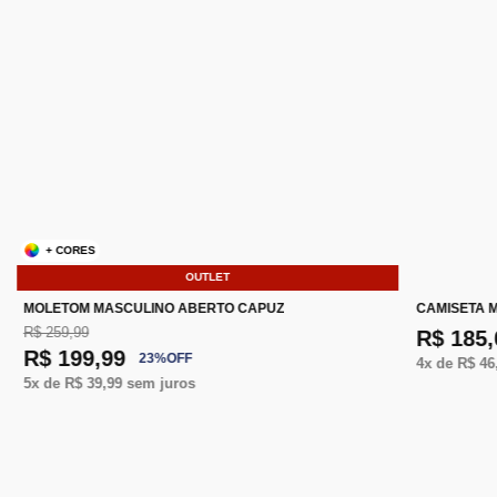
+ CORES
OUTLET
MOLETOM MASCULINO ABERTO CAPUZ
CAMISETA 
R$ 259,99
R$ 185,
R$ 199,99
23
%
OFF
4
x de
R$ 46
5
x de
R$ 39,99
sem juros