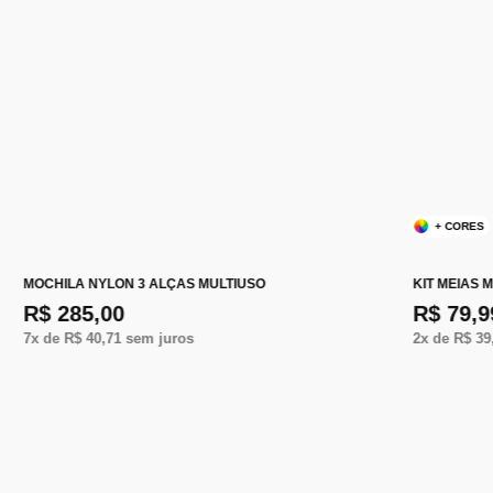
+ CORES
MOCHILA NYLON 3 ALÇAS MULTIUSO
KIT MEIAS
R$ 285,00
R$ 79,9
7
x de
R$ 40,71
sem juros
2
x de
R$ 39