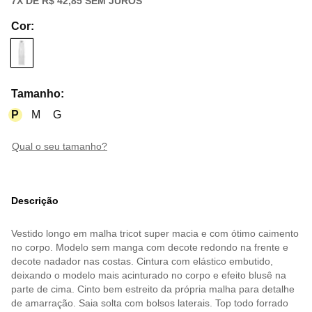
7
X DE
R$ 42,85
SEM JUROS
Cor
:
Tamanho
:
P
M
G
qual o seu tamanho?
Descrição
Vestido longo em malha tricot super macia e com ótimo caimento
no corpo. Modelo sem manga com decote redondo na frente e
decote nadador nas costas. Cintura com elástico embutido,
deixando o modelo mais acinturado no corpo e efeito blusê na
parte de cima. Cinto bem estreito da própria malha para detalhe
de amarração. Saia solta com bolsos laterais. Top todo forrado