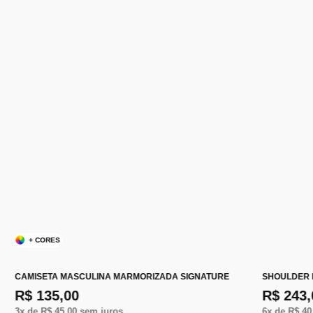
+ CORES
CAMISETA MASCULINA MARMORIZADA SIGNATURE
SHOULDER 
R$ 135,00
R$ 243,
3
x de
R$ 45,00
sem juros
6
x de
R$ 40