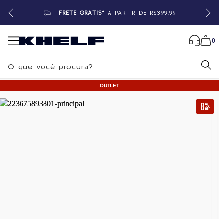
FRETE GRÁTIS*
A PARTIR DE R$399,99
0
B
u
OUTLET
s
c
8
%
OFF
a
Home
|
Feminino
|
Vestidos
r