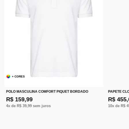
+ CORES
POLO MASCULINA COMFORT PIQUET BORDADO
PAPETE CL
R$ 159,99
R$ 455,
4
x de
R$ 39,99
sem juros
10
x de
R$ 4