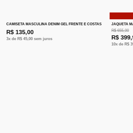
CAMISETA MASCULINA DENIM GEL FRENTE E COSTAS
JAQUETA M
R$ 655,00
R$ 135,00
R$ 399,
3
x de
R$ 45,00
sem juros
10
x de
R$ 3