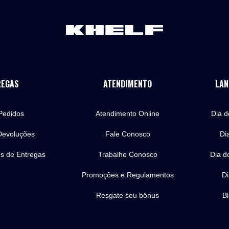
i
l
?
REGAS
ATENDIMENTO
LAN
Pedidos
Atendimento Online
Dia 
Devoluções
Fale Conosco
Di
os de Entregas
Trabalhe Conosco
Dia d
Promoções e Regulamentos
Di
Resgate seu bônus
Bl