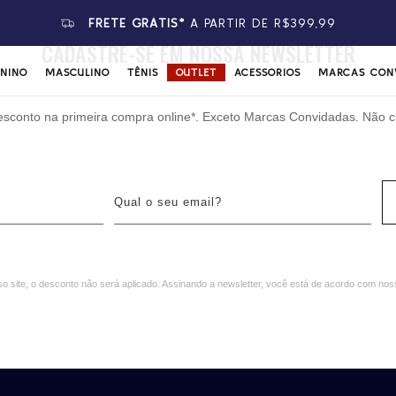
FRETE GRÁTIS*
A PARTIR DE R$399,99
CADASTRE-SE EM NOSSA NEWSLETTER
ININO
MASCULINO
TÊNIS
OUTLET
ACESSÓRIOS
MARCAS CON
sconto na primeira compra online*. Exceto Marcas Convidadas. Não c
Q
u
a
l
o
 site, o desconto não será aplicado. Assinando a newsletter, você está de acordo com no
s
e
u
e
m
a