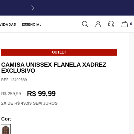
0
VIDADAS
ESSENCIAL
OUTLET
CAMISA UNISSEX FLANELA XADREZ
EXCLUSIVO
REF:
12490689
R$ 99,99
R$ 259,99
2
X DE
R$ 49,99
SEM JUROS
Cor
: