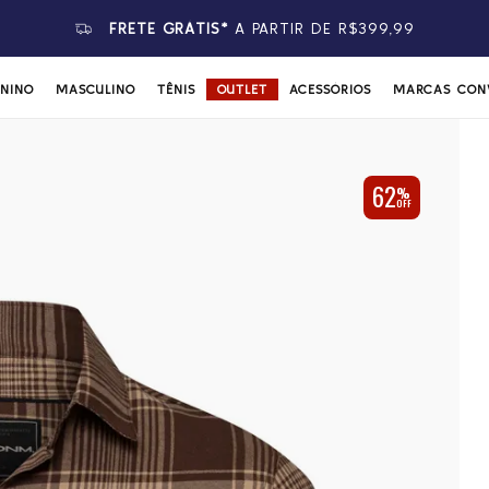
FRETE GRÁTIS*
A PARTIR DE R$399,99
ININO
MASCULINO
TÊNIS
OUTLET
ACESSÓRIOS
MARCAS CON
62
%
OFF