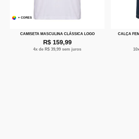
+ CORES
P
M
G
XG
XXG
36
CAMISETA MASCULINA CLÁSSICA LOGO
CALÇA FEM
R$ 159,99
4
x de
R$ 39,99
sem juros
10