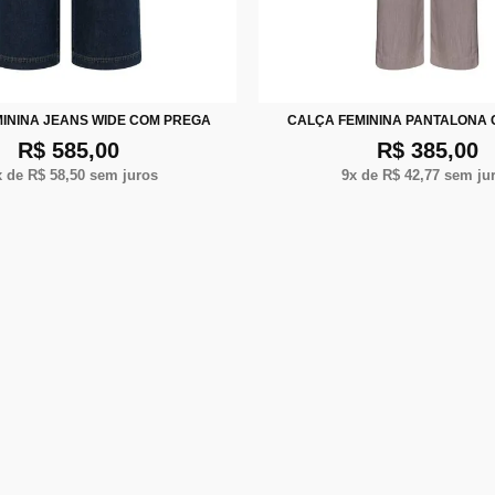
38
40
42
44
P
M
G
ININA JEANS WIDE COM PREGA
CALÇA FEMININA PANTALONA
R$ 585,00
R$ 385,00
x de
R$ 58,50
sem juros
9
x de
R$ 42,77
sem ju