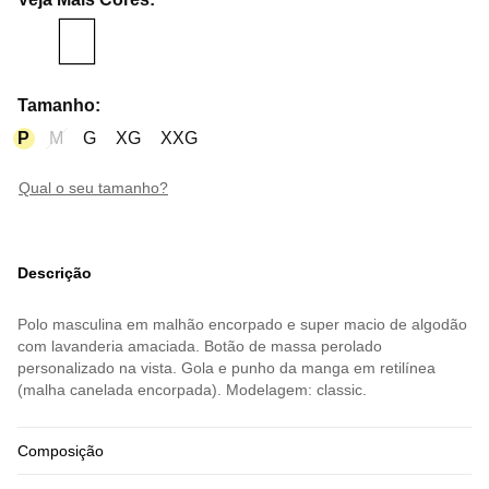
Tamanho
:
P
M
G
XG
XXG
qual o seu tamanho?
Descrição
Polo masculina em malhão encorpado e super macio de algodão
com lavanderia amaciada. Botão de massa perolado
personalizado na vista. Gola e punho da manga em retilínea
(malha canelada encorpada). Modelagem: classic.
Composição