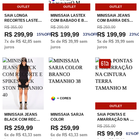
OUTLET
OUTLET
OUTLET
SAIA LONGA
MINISSAIA LASTEX
MINISSAIA JEANS
RECORTES LASTE…
COM BABADO E B…
COM BARRA DES…
R$ 355,00
R$ 299,99
R$ 259,99
R$ 299,99
R$ 199,99
R$ 199,99
15
%
OFF
33
%
OFF
23
%
7
x de
R$ 42,85
sem
5
x de
R$ 39,99
sem
5
x de
R$ 39,99
sem
juros
juros
juros
61
%
OFF
+ CORES
OUTLET
MINISSAIA JEANS
MINISSAIA SARJA
SAIA PONTAS E
BLACK COM REC…
COLOR
AMARRAÇÃO NA …
R$ 255,00
R$ 259,99
R$ 259,99
R$ 99,99
61
%
OF
6
x de
R$ 43,33
sem
6
x de
R$ 43,33
sem