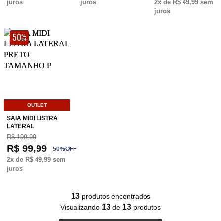
juros
juros
2
x de
R$ 49,99
sem
juros
50
%
OFF
OUTLET
SAIA MIDI LISTRA
LATERAL
R$ 199,99
R$ 99,99
50
%
OFF
2
x de
R$ 49,99
sem
juros
13
produtos encontrados
13
13
Visualizando
de
produtos