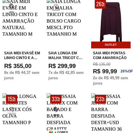
26
%
OFF
OUTLET
SAIA MIDI EVASÊ EM
SAIA LONGA EM
SAIA MIDI PONTAS
LINHO CINTO E A…
MALHA TRICOT C…
COM AMARRAÇÃO
R$ 135,00
R$ 355,00
R$ 299,99
R$ 99,99
26
%
OF
8
x de
R$ 44,37
sem
7
x de
R$ 42,85
sem
juros
juros
2
x de
R$ 49,99
sem
juros
15
33
23
%
%
%
OFF
OFF
OFF
+ CORES