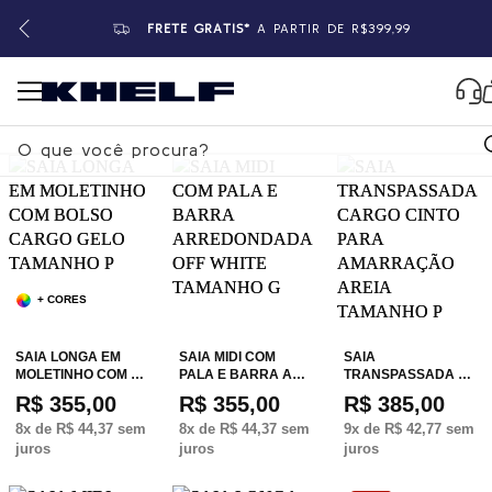
FRETE GRÁTIS*
A PARTIR DE R$399,99
+ CORES
SAIA LONGA EM
SAIA MIDI COM
SAIA
MOLETINHO COM …
PALA E BARRA A…
TRANSPASSADA …
R$ 355,00
R$ 355,00
R$ 385,00
8
x de
R$ 44,37
sem
8
x de
R$ 44,37
sem
9
x de
R$ 42,77
sem
juros
juros
juros