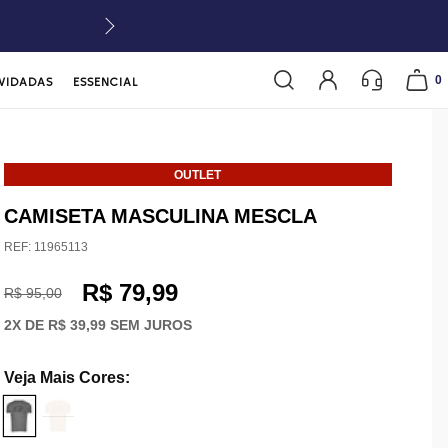
0
VIDADAS
ESSENCIAL
OUTLET
CAMISETA MASCULINA MESCLA
REF:
11965113
R$ 79,99
R$ 95,00
2
X DE
R$ 39,99
SEM JUROS
Veja Mais Cores
: