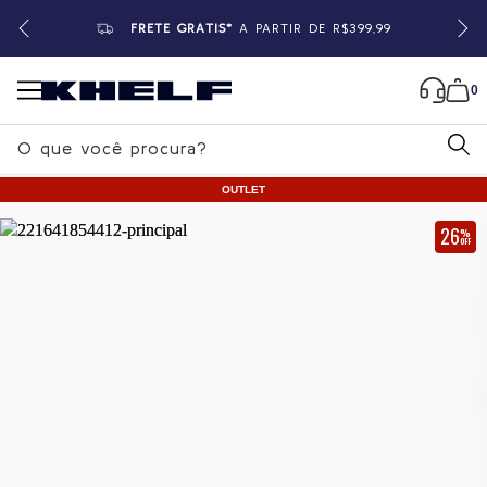
FRETE GRÁTIS*
A PARTIR DE R$399,99
0
B
u
OUTLET
s
c
26
%
OFF
a
Home
|
Masculino
|
Camisetas
r