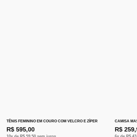
TÊNIS FEMININO EM COURO COM VELCRO E ZÍPER
CAMISA MA
R$ 595,00
R$ 259,
10
x de
R$ 59,50
sem juros
6
x de
R$ 43