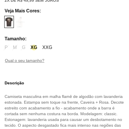
2
X DE
R$ 49,99
SEM JUROS
Veja Mais Cores
:
Tamanho
:
P
M
G
XG
XXG
qual o seu tamanho?
Descrição
Camiseta masculina em malha flamê de algodão com lavanderia
estonada. Estampa sem toque na frente, Caveira + Rosa. Decote
estreito com acabamento a fio - acabamento onde a barra é
cortada sem nenhuma costura na borda. Modelagem: classic.
Estonagem: lavanderia usada para causar um desbotamento no
tecido. O aspecto desgastado fica mais intenso nas regiões das