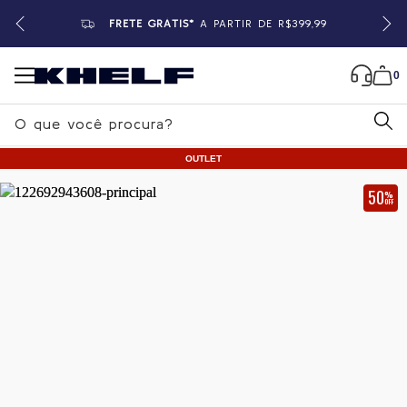
FRETE GRÁTIS*
A PARTIR DE R$399,99
0
B
u
OUTLET
s
c
50
%
OFF
a
Home
|
Feminino
|
Moletons
r