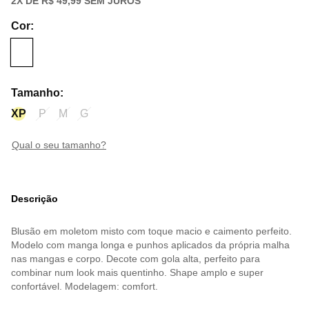
2
X DE
R$ 49,99
SEM JUROS
Cor
:
Tamanho
:
XP
P
M
G
qual o seu tamanho?
Descrição
Blusão em moletom misto com toque macio e caimento perfeito.
Modelo com manga longa e punhos aplicados da própria malha
nas mangas e corpo. Decote com gola alta, perfeito para
combinar num look mais quentinho. Shape amplo e super
confortável. Modelagem: comfort.