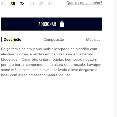
qual o seu tamanho?
34
36
38
40
42
44
ADICIONAR
Descrição
Composição
Medidas
Calça feminina em jeans mais encorpado de algodão com
elastano. Botões e rebites em banho cobre envelhecido.
Modelagem Cigarrete: cintura regular, bem colada quadril,
perna e barra, comprimento na altura do tornozelo. Lavagem
stone médio com used suave localizado e leve desgaste a
laser com efeito amassado natural de uso.