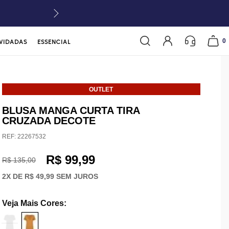
0
VIDADAS
ESSENCIAL
OUTLET
BLUSA MANGA CURTA TIRA
CRUZADA DECOTE
REF:
22267532
R$ 99,99
R$ 135,00
2
X DE
R$ 49,99
SEM JUROS
Veja Mais Cores
: