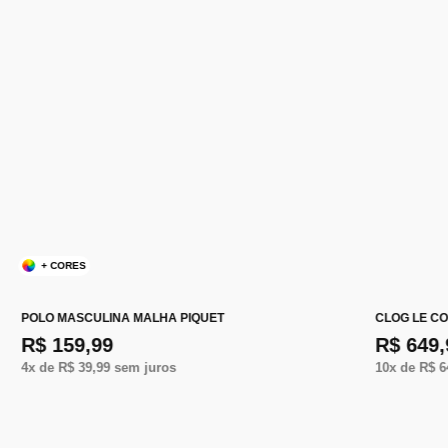
+ CORES
POLO MASCULINA MALHA PIQUET
CLOG LE C
R$ 159,99
R$ 649,
4
x de
R$ 39,99
sem juros
10
x de
R$ 6