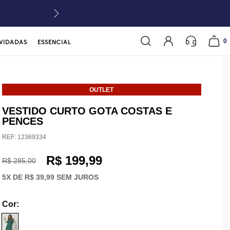
0
VIDADAS
ESSENCIAL
OUTLET
VESTIDO CURTO GOTA COSTAS E
PENCES
REF:
12369334
R$ 199,99
R$ 285,00
5
X DE
R$ 39,99
SEM JUROS
Cor
: